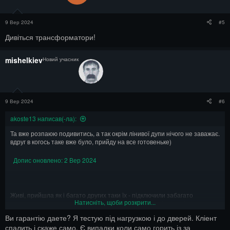
9 Вер 2024
#5
Дивіться трансформатори!
mishelkiev
Новий учасник
9 Вер 2024
#6
akoste13 написав(-ла):
Та вже розпаюю подивитись, а так окрім лінивої дупи нічого не заважає.
вдруг в когось таке вже було, прийду на все готовеньке)
Допис оновлено:
2 Вер 2024
Живі, прийшла як і багато других таки їх - підключили забагато
Натисніть, щоби розкрити...
навантаження, вхід випалило, вихід вижив. Але на відміну від інших ця
попрацювала перший раз десь 2 тижня у клієнта - і повернулась по
Ви гарантію даете? Я тестую під нагрузкою і до дверей. Кліент
гарантії, далі просто палить транзистори
спалить і скаже само. Є випадки коли само горить із за