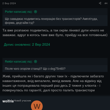
2 Вер 2024
#4
Porter написав(-ла):
Що заваджає подивитись генерацію без транзисторів? Амплітуда,
форма, дедтайм ітд?
Та вже розпаюю подивитись, а так окрім лінивої дупи нічого не
заважає. вдруг в когось таке вже було, прийду на все готовеньке)
Допис оновлено:
2 Вер 2024
Rekbr написав(-ла):
Після чого згоріли станції? Що з dxg75n60?
Живі, прийшла як і багато других таки їх - підключили забагато
навантаження, вхід випалило, вихід вижив. Але на відміну від
інших ця попрацювала перший раз десь 2 тижня у клієнта - і
повернулась по гарантії, далі просто палить транзистори
wolfris
Новий учасник
W