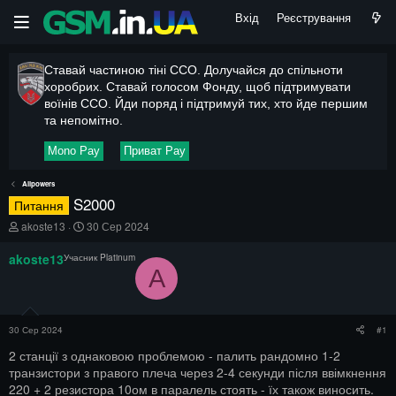
Вхід
Реєстрування
Ставай частиною тіні ССО. Долучайся до спільноти
хоробрих. Ставай голосом Фонду, щоб підтримувати
воїнів ССО. Йди поряд і підтримуй тих, хто йде першим
та непомітно.
Mono Pay
Приват Pay
Allpowers
S2000
Питання
А
Д
akoste13
30 Сер 2024
в
а
т
т
akoste13
Учасник Platinum
о
а
A
р
п
т
о
е
ч
м
а
30 Сер 2024
#1
и
т
к
2 станції з однаковою проблемою - палить рандомно 1-2
у
транзистори з правого плеча через 2-4 секунди після ввімкнення
220 + 2 резистора 10ом в паралель стоять - їх також виносить.