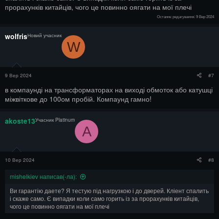
прорахунків китайців, чого це повинно оягати на мої плечі
Останнє редагування:
9 Вер 2024
wolfris
Новий учасник
W
9 Вер 2024
#7
в компаунді на трансформаторах на виході обмоток або катушці
міжвіткове до 100ом пробій. Компаунд гамно!
akoste13
Учасник Platinum
A
10 Вер 2024
#8
mishelkiev написав(-ла):
Ви гарантію даете? Я тестую під нагрузкою і до дверей. Кліент спалить
і скаже само. Є випадки коли само горить із за прорахунків китайців,
чого це повинно оягати на мої плечі