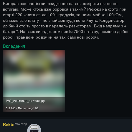
Вигорає все настільки швидко що навіть поміряти нічого не
встигаю. Може хтось вже боровся з таким? Резюки на фото при
старті 220 каляться до 100+ градусів, за ними майже 100кОм,
облазив всю плату - не знайшов куди вони йдуть. Конденсатор
дрібний стоїть просто в паралель резисторам. Вхід напряму з +
батареї. На всяк випадок поміняв ka7500 на тлку, поміняв дрібні
робочі транзюки розкачки на такі самі нові робочі.
Вкладення
IMG_20240830_104630.jpg
5.9 Mб · Перегляди: 68
Rekbr
Майстер