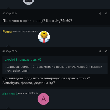
30 Сер 2024
#2
Після чого згоріли станції? Що з dxg75n60?
Porter
Інженер-супервайзер
31 Сер 2024
#3
akoste13 написав(-ла):
палить рандомно 1-2 транзистори з правого плеча через 2-4 секунди
після ввімкнення
Що заваджає подивитись генерацію без транзисторів?
Амплітуда, форма, дедтайм ітд?
akoste13
Учасник Platinum
A