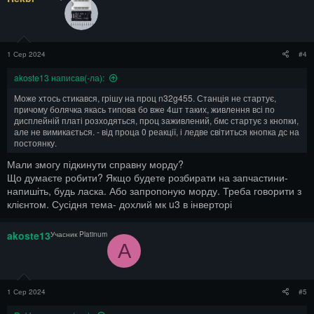
1 Сер 2024
#4
akoste13 написав(-ла):
Може хтось стикався, грішу на проц n32g455. Станція не стартує,
причому болячка якась типова бо вже 4шт таких, живлення всі по
дисплейній платі розходяться, проц заживлений, бмс стартує з кнопки,
але не вимикається. - від проца 0 реакції, і ледве світиться кнопка дс на
постоянку.
Мали змогу підкинути справну морду?
Що думаєте робити? Якщо будете розбирати на запчастини-
напишіть, будь ласка. Або запропоную морду. Треба говорити з
клієнтом. Сусідня тема- дохлий мк u3 в інверторі
akoste13
Учасник Platinum
A
1 Сер 2024
#5