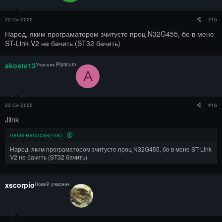
22 Січ 2025
#15
Народ, яким програматором зчитуєте проц N32G455, бо в мене
ST-Link V2 не бачить (ST32 бачить)
akoste13
Учасник Platinum
A
23 Січ 2025
#16
Jlink
navis написав(-ла):
Народ, яким програматором зчитуєте проц N32G455, бо в мене ST-Link
V2 не бачить (ST32 бачить)
xscorpio
Новий учасник