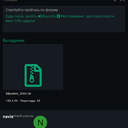
7 Січ 2025
#14
Спробуйте пройтись по форуму
Будь ласка, зробіть
Вхід
або
Реєстрування
, щоб переглянути
вміст URL-адреси!
.
Вкладення
Allpowers_2000.rar
130.4 Кб · Перегляди: 44
navis
Новий учасник
N