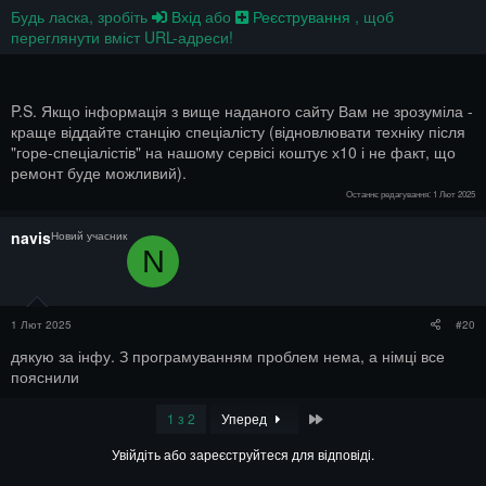
Будь ласка, зробіть
Вхід
або
Реєстрування
, щоб
переглянути вміст URL-адреси!
P.S. Якщо інформація з вище наданого сайту Вам не зрозуміла -
краще віддайте станцію спеціалісту (відновлювати техніку після
"горе-спеціалістів" на нашому сервісі коштує х10 і не факт, що
ремонт буде можливий).
Останнє редагування:
1 Лют 2025
navis
Новий учасник
N
1 Лют 2025
#20
дякую за інфу. З програмуванням проблем нема, а німці все
пояснили
Last
1 з 2
Уперед
Увійдіть або зареєструйтеся для відповіді.