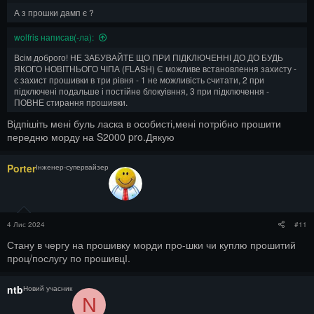
А з прошки дамп є ?
wolfris написав(-ла):
Всім доброго! НЕ ЗАБУВАЙТЕ ЩО ПРИ ПІДКЛЮЧЕННІ ДО ДО БУДЬ
ЯКОГО НОВІТНЬОГО ЧІПА (FLASH) Є можливе встановлення захисту -
є захист прошивки в три рівня - 1 не можливість считати, 2 при
підключені подальше і постійне блокуівння, 3 при підключення -
ПОВНЕ стирання прошивки.
Відпішіть мені буль ласка в особисті,мені потрібно прошити
передню морду на S2000 pro.Дякую
Porter
Інженер-супервайзер
4 Лис 2024
#11
Стану в чергу на прошивку морди про-шки чи куплю прошитий
проц/послугу по прошивцІ.
ntb
Новий учасник
N