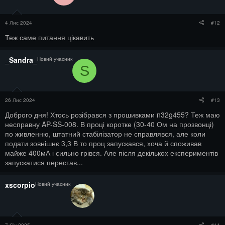
4 Лис 2024
#12
Теж саме питання цікавить
_Sandra_
Новий учасник
S
26 Лис 2024
#13
Доброго дня! Хтось розібрався з прошивками n32g455? Теж маю
несправну AP-SS-008. В проці коротке (30-40 Ом на прозвонці)
по живленню, штатний стабілізатор не справлявся, але коли
подати зовнішнє 3,3 В то проц запускався, хоча й споживав
майже 400мА і сильно грівся. Але після декількох експериментів
запускатися перестав...
xscorpio
Новий учасник