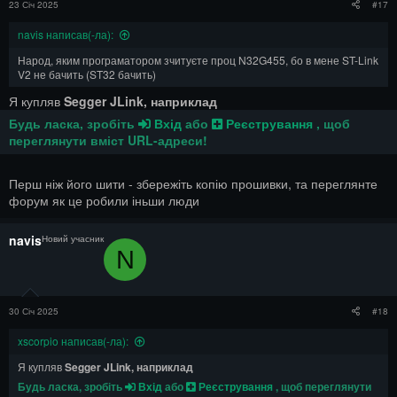
23 Січ 2025
#17
navis написав(-ла):
Народ, яким програматором зчитуєте проц N32G455, бо в мене ST-Link
V2 не бачить (ST32 бачить)
Я купляв
Segger JLink, наприклад
Будь ласка, зробіть
Вхід
або
Реєстрування
, щоб
переглянути вміст URL-адреси!
Перш ніж його шити - збережіть копію прошивки, та переглянте
форум як це робили іньши люди
navis
Новий учасник
N
30 Січ 2025
#18
xscorpio написав(-ла):
Я купляв
Segger JLink, наприклад
Будь ласка, зробіть
Вхід
або
Реєстрування
, щоб переглянути