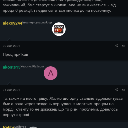
заживлений, бмс стартує з кнопки, але не вимикається. - від
проца 0 реакції, і ледве світиться кнопка дс на постоянку.
alexey244
Інженер-супервайзер
30 Лип 2024
#2
Проц приїхав
akoste13
Учасник Platinum
A
31 Лип 2024
#3
Та також на нього грішу. Жалко що одну станцію відремонтував
бмс а вона через тиждень вернулась з мертвим процом на
морді, клієнту то не докажеш що то різні проблеми, довелось
вернути гроші
Rekbr
Майстер