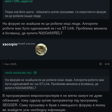
вміст URL-адреси!
Перш ніж його шити - збережіть копію прошивки, та переглянте форум
як це робили іньши люди
На форумі не знайшов як це робили ініші люди. Алгоритм
роботи має бути одинаковий як і на ST-Link. Проблема виникла
в болванці, де купити N32G455REL7
xscorpio
Новий учасник
1 Лют 2025
#19
navis написав(-ла):
На форумі не знайшов як це робили ініші люди. Алгоритм роботи має
бути одинаковий як і на ST-Link. Проблема виникла в болванці, де
купити N32G455REL7
В програмуванні мікроконтролерів я не мягко кажучі не дуже
обізнаний, тому одразу купив програматор під программу
SEGGER. Саму прошивку я брав з німецького форуму в якому
ви знайдете усю необхідну інфомацію.