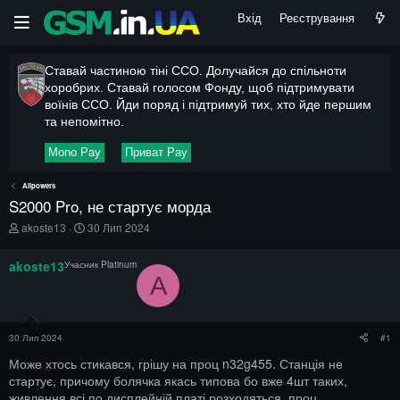
Вхід
Реєстрування
Ставай частиною тіні ССО. Долучайся до спільноти
хоробрих. Ставай голосом Фонду, щоб підтримувати
воїнів ССО. Йди поряд і підтримуй тих, хто йде першим
та непомітно.
Mono Pay
Приват Pay
Allpowers
S2000 Pro, не стартує морда
А
Д
akoste13
30 Лип 2024
в
а
т
т
akoste13
Учасник Platinum
о
а
A
р
п
т
о
е
ч
м
а
30 Лип 2024
#1
и
т
к
Може хтось стикався, грішу на проц n32g455. Станція не
у
стартує, причому болячка якась типова бо вже 4шт таких,
живлення всі по дисплейній платі розходяться, проц