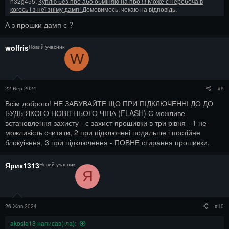
n32g455.
Куплю без про або обміняю на про !!! Може є неробоча в
когось і з неї зніму дамп!
Домовимось. чекаю на відповідь.
А з прошки дамп є ?
wolfris
Новий учасник
W
22 Вер 2024
#9
Всім доброго! НЕ ЗАБУВАЙТЕ ЩО ПРИ ПІДКЛЮЧЕННІ ДО ДО
БУДЬ ЯКОГО НОВІТНЬОГО ЧІПА (FLASH) Є можливе
встановлення захисту - є захист прошивки в три рівня - 1 не
можливість считати, 2 при підключені подальше і постійне
блокуівння, 3 при підключення - ПОВНЕ стирання прошивки.
Ярик1313
Новий учасник
Я
26 Жов 2024
#10
akoste13 написав(-ла):