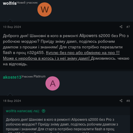
wolfris
Новий учасник
W
10 Вер 2024
#7
Доброго дня! Шановні в кого в ремонті Allpowers s2000 без Pro з
робочою мордою? Приїду зніму дамп, поділюсь робочим
дампом з прошки і знанням! Для старта потрібно перезалити
flash в проц n32g455.
Куплю без про або обміняю на про !!!
Може є неробоча в когось і з неї зніму дамп!
Домовимось. чекаю
на відповідь.
akoste13
Учасник Platinum
A
18 Вер 2024
#8
wolfris написав(-ла):
Доброго дня! Шановні в кого в ремонті Allpowers s2000 без Pro з
робочою мордою? Приїду зніму дамп, поділюсь робочим дампом з
прошки і знанням! Для старта потрібно перезалити flash в проц