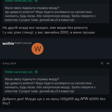
Rekbr написав(-ла):
Мали змогу підкинути справну морду?
Що думаєте робити? Якщо будете розбирати на запчастини-
напишіть, будь ласка. Або запропоную морду. Треба говорити з
клієнтом. Сусідня тема- дохлий мк u3 в інверторі
На другій морді все працює, вже видав без ремонту
І у нас різні станції, у вас звичайна 2000, в мене прошка
wolfris
Новий учасник
W
9 Вер 2024
#6
Rekbr написав(-ла):
Мали змогу підкинути справну морду?
Що думаєте робити? Якщо будете розбирати на запчастини-
напишіть, будь ласка. Або запропоную морду. Треба говорити з
клієнтом. Сусідня тема- дохлий мк u3 в інверторі
Доброго дня! Морда ще є на проц n32g455 від APW s2000 без
Pro?