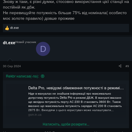
Знову ж таки, є різні думки, стосовно використання цієї станції на
постійній як дбж.
Не перевищуйте потужність більше 75% від номінала( особисто
моє золоте правило) довше проживе
Р
dt.exe
е
а
к
dt.exe
Новий учасник
ц
D
і
ї
:
30 Сер 2024
#9
Rekbr написав(-ла):
Delta Pro, невідомі обмеження потужності в режимі ДБЖ
Ніде в мануалах не знайшов інформації про максимально
допустиму потужність Delta Pro в режимі ДБЖ. В мануалі вказано
що вихідна потужність порту АС 230 В становить 3600 Вт. Також
вказано що максимальна потужність зарядки АС 230 В становить
2875 Вт. Виходячи з цього користувач може налаштувати...
gsm.in.ua
Натисніть, щоби розкрити...
Ось тут є відповідь.
Знову ж таки, є різні думки, стосовно використання цієї станції на