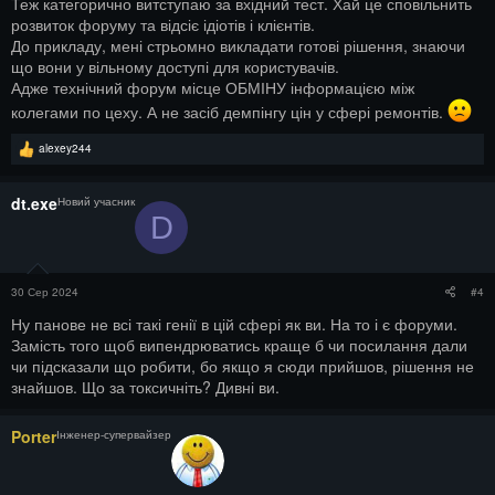
Теж категорично витступаю за вхідний тест. Хай це сповільнить
розвиток форуму та відсіє ідіотів і клієнтів.
До прикладу, мені стрьомно викладати готові рішення, знаючи
що вони у вільному доступі для користувачів.
Адже технічний форум місце ОБМІНУ інформацією між
колегами по цеху. А не засіб демпінгу цін у сфері ремонтів.
Р
alexey244
е
а
к
dt.exe
Новий учасник
ц
D
і
ї
:
30 Сер 2024
#4
Ну панове не всі такі генії в цій сфері як ви. На то і є форуми.
Замість того щоб випендрюватись краще б чи посилання дали
чи підсказали що робити, бо якщо я сюди прийшов, рішення не
знайшов. Що за токсичніть? Дивні ви.
Porter
Інженер-супервайзер