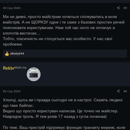
30 Сер 2024
#5
Ми не дивні, просто майстрам хочеться спілкуватись в коли
майстрів. А не ЩОРАЗУ одне і те саме з базових простих речей
пояснювати користувачам. Нам той час ніхто не оплачує а
клопотів вистачає...
Тобто, токсичність не стосується вас особисто. У нас свої
проблеми.
Р
alexey244
е
а
к
Rekbr
Майстер
ц
і
ї
:
30 Сер 2024
#6
Хлопці, щось ви і правда сьогодні не в настрої. Скажіть людині
що таке байпас.
Видно що просто користувач написав. Це точно не майстер.
Наврядчи троль. Я теж років 17 назад з гугла починав)
По темі. Ваш пристрій підтримує функцію транзиту мережі, коли