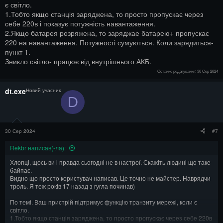
є світло.
1.Тобто якщо станція заряджена, то просто пропускає через
себе 220в і показує потужність навантаження.
2.Якщо батарея розряжена, то заряджае батарею+ пропускає
220 на навантаження. Потужності сумуються. Коли зарядиться-
пункт 1.
Зникло світло- працює від внутрішнього АКБ.
Останнє редагування:
30 Сер 2024
dt.exe
Новий учасник
D
30 Сер 2024
#7
Rekbr написав(-ла):
Хлопці, щось ви і правда сьогодні не в настрої. Скажіть людині що таке
байпас.
Видно що просто користувач написав. Це точно не майстер. Наврядчи
троль. Я теж років 17 назад з гугла починав)
По темі. Ваш пристрій підтримує функцію транзиту мережі, коли є
світло.
1.Тобто якщо станція заряджена, то просто пропускає через себе 220в