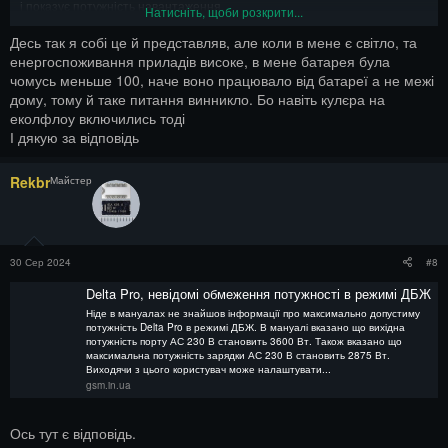
і показує потужність навантаження.
Натисніть, щоби розкрити...
2.Якщо батарея розряжена, то заряджае батарею+ пропускає 220 на
навантаження. Потужності сумуються. Коли зарядиться- пункт 1.
Десь так я собі це й представляв, але коли в мене є світло, та
Зникло світло- працює від внутрішнього АКБ.
енергоспоживання приладів високе, в мене батарея була
чомусь меньше 100, наче воно працювало від батареї а не межі
дому, тому й таке питання винникло. Бо навіть кулєра на
еколфлоу включились тоді
І дякую за відповідь
Rekbr
Майстер
30 Сер 2024
#8
Delta Pro, невідомі обмеження потужності в режимі ДБЖ
Ніде в мануалах не знайшов інформації про максимально допустиму
потужність Delta Pro в режимі ДБЖ. В мануалі вказано що вихідна
потужність порту АС 230 В становить 3600 Вт. Також вказано що
максимальна потужність зарядки АС 230 В становить 2875 Вт.
Виходячи з цього користувач може налаштувати...
gsm.in.ua
Ось тут є відповідь.