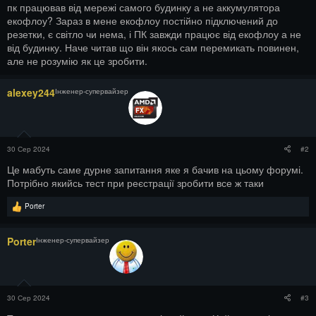
пк працював від мережі самого будинку а не аккумулятора
екофлоу? Зараз в мене екофлоу постійно підключений до
резетки, є світло чи нема, і ПК завжди працює від екофлоу а не
від будинку. Наче читав що він якось сам перемикать повинен,
але не розумію як це зробити.
alexey244
Інженер-супервайзер
30 Сер 2024
#2
Це мабуть саме дурне запитання яке я бачив на цьому форумі.
Потрібно якийсь тест при реєстрації зробити все ж таки
Р
Porter
е
а
к
Porter
Інженер-супервайзер
ц
і
ї
:
30 Сер 2024
#3