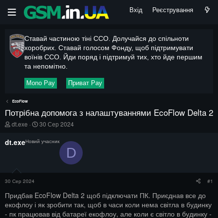
Вхід
Реєстрування
Ставай частиною тіні ССО. Долучайся до спільноти
хоробрих. Ставай голосом Фонду, щоб підтримувати
воїнів ССО. Йди поряд і підтримуй тих, хто йде першим
та непомітно.
Mono Pay
Приват Pay
EcoFlow
Потрібна допомога з налаштуваннями EcoFlow Delta 2
А
Д
dt.exe
30 Сер 2024
в
а
т
т
dt.exe
Новий учасник
о
а
D
р
п
т
о
е
ч
м
а
30 Сер 2024
#1
и
т
к
Придбав EcoFlow Delta 2 щоб підключати ПК. Приєднав все до
у
екофлоу і як зробити так, щоб в часи коли нема світла в будинку
- пк працював від батареї екофлоу, але коли є світло в будинку -