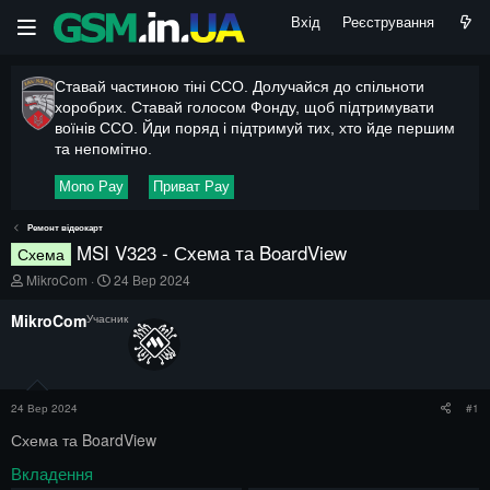
Вхід
Реєстрування
Ставай частиною тіні ССО. Долучайся до спільноти
хоробрих. Ставай голосом Фонду, щоб підтримувати
воїнів ССО. Йди поряд і підтримуй тих, хто йде першим
та непомітно.
Mono Pay
Приват Pay
Ремонт відеокарт
MSI V323 - Схема та BoardView
Схема
А
Д
MikroCom
24 Вер 2024
в
а
т
т
MikroCom
Учасник
о
а
р
п
т
о
е
ч
м
а
24 Вер 2024
#1
и
т
к
Схема та BoardView
у
Вкладення