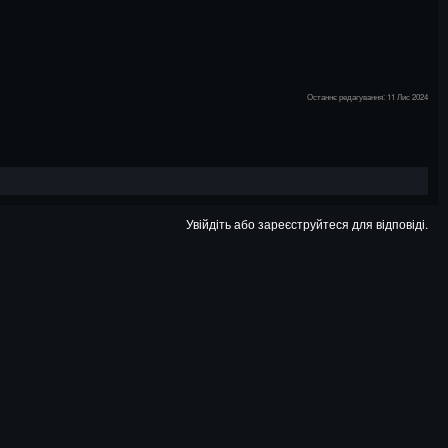
Останнє редагування:
11 Лис 2024
Увійдіть або зареєструйтеся для відповіді.