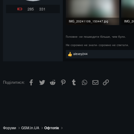
285
331
IMG_20241109_150447.jpg
IMG_2
4.1 Mб · Перегляди: 10
345.1 
Головне- не пошкодити більше, чим було.
Не соромно не знати- соромно не спитати.
Р
alexey244
е
а
к
ц
і
ї
Facebook
Twitter
Reddit
Pinterest
Tumblr
WhatsApp
Електронна пошта
Посилання
Поділитися:
:
Форуми
GSM.in.UA
Офтопік