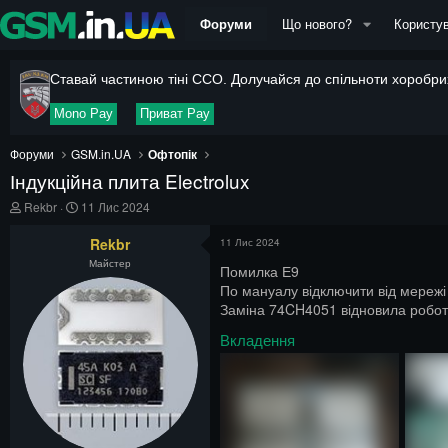
Форуми
Що нового?
Користув
Ставай частиною тіні ССО. Долучайся до спільноти хоробрих
Mono Pay
Приват Pay
Форуми
GSM.in.UA
Офтопік
Індукційна плита Electrolux
А
Д
Rekbr
11 Лис 2024
в
а
т
т
Rekbr
11 Лис 2024
о
а
Майстер
р
п
Помилка Е9
т
о
По мануалу відключити від мережі 
е
ч
Заміна 74CH4051 відновила робот
м
а
и
т
Вкладення
к
у