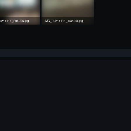
0241111_205306.jpg
IMG_20241111_152033.jpg
Кб · Перегляди: 10
2.4 Mб · Перегляди: 9