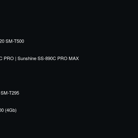
020 SM-T500
90C PRO | Sunshine SS-890C PRO MAX
9 SM-T295
0 (4Gb)