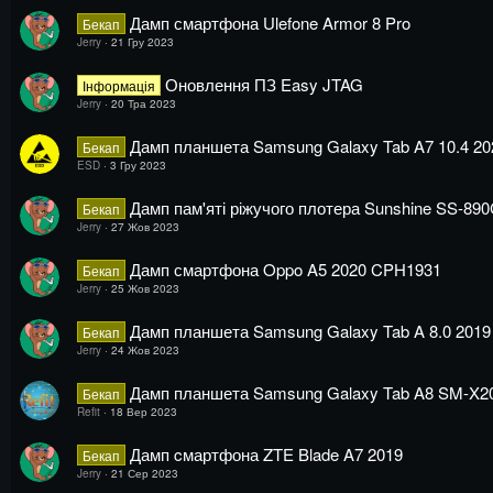
Дамп смартфона Ulefone Armor 8 Pro
Бекап
Jerry
21 Гру 2023
Оновлення ПЗ Easy JTAG
Інформація
Jerry
20 Тра 2023
Дамп планшета Samsung Galaxy Tab A7 10.4 2
Бекап
ESD
3 Гру 2023
Дамп пам'яті ріжучого плотера Sunshine SS-8
Бекап
Jerry
27 Жов 2023
Дамп смартфона Oppo A5 2020 CPH1931
Бекап
Jerry
25 Жов 2023
Дамп планшета Samsung Galaxy Tab A 8.0 201
Бекап
Jerry
24 Жов 2023
Дамп планшета Samsung Galaxy Tab A8 SM-X20
Бекап
Refit
18 Вер 2023
Дамп cмартфона ZTE Blade A7 2019
Бекап
Jerry
21 Сер 2023