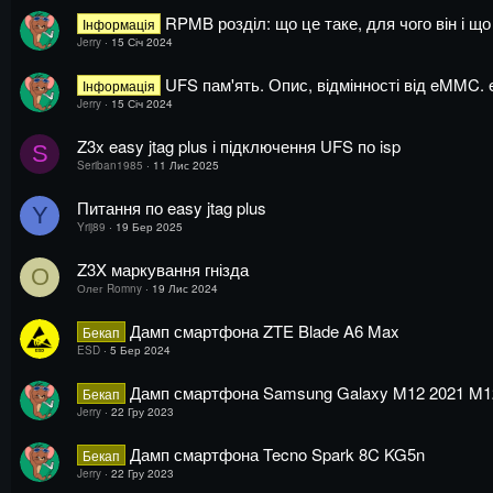
RPMB розділ: що це таке, для чого він і щ
Інформація
Jerry
15 Січ 2024
UFS пам'ять. Опис, відмінності від eMMC
Інформація
Jerry
15 Січ 2024
Z3x easy jtag plus і підключення UFS по isp
S
Seriban1985
11 Лис 2025
Питання по easy jtag plus
Y
Yrij89
19 Бер 2025
Z3X маркування гнізда
О
Олег Romny
19 Лис 2024
Дамп смартфона ZTE Blade A6 Max
Бекап
ESD
5 Бер 2024
Дамп смартфона Samsung Galaxy M12 2021 M
Бекап
Jerry
22 Гру 2023
Дамп смартфона Tecno Spark 8C KG5n
Бекап
Jerry
22 Гру 2023