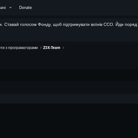
ачі
Donate
. Ставай голосом Фонду, щоб підтримувати воїнів ССО. Йди поряд і
ти з програматорами
Z3X-Team