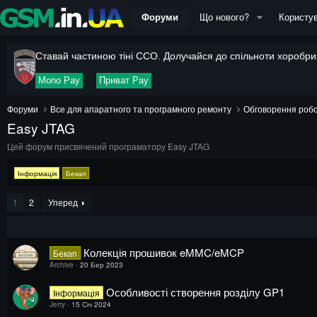
Форуми
Що нового?
Користув
Ставай частиною тіні ССО. Долучайся до спільноти хоробрих
Mono Pay
Приват Pay
Форуми
Все для апаратного та програмного ремонту
Обговорення робо
Easy JTAG
Цей форум присвячений програматору Easy JTAG
Інформація
Бекап
1
2
Уперед
Колекція прошивок eMMC/eMCP
Бекап
Archive
20 Бер 2023
Особливості створення розділу GP1
Інформація
Jerry
15 Січ 2024