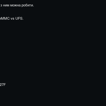
о з ним можна робити.
. eMMC vs UFS.
127F