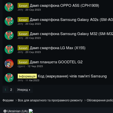
Дамп cмартфона OPPO A5S (CPH1909)
Бекап
Jerry
20 Сер 2023
Дамп cмартфона Samsung Galaxy A02s (SM-A0
Бекап
Jerry
20 Сер 2023
Дамп смартфона Samsung Galaxy M32 (SM-M3
Бекап
Jerry
20 Сер 2023
Дамп смартфона LG Max (X155)
Бекап
Jerry
20 Сер 2023
Дамп планшета GOODTEL G2
Бекап
cjganz
12 Чер 2023
Код (маркування) чіпів пам'яті Samsung
Інформація
Jerry
11 Кві 2023
1
2
Уперед
Форуми
Все для апаратного та програмного ремонту
Обговорення робо
Ukrainian (UA)