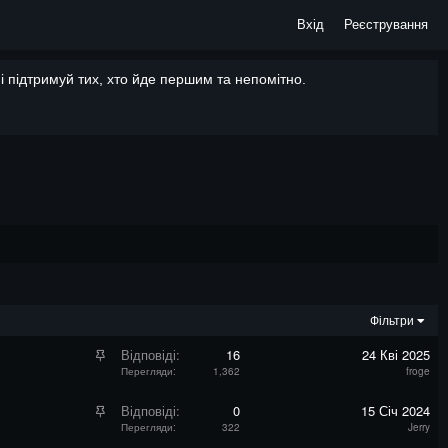
Вхід
Реєстрування
 підтримуй тих, хто йде першим та непомітно.
Фільтри
З
Відповіді
16
24 Кві 2025
а
Перегляди
1,362
froge
к
р
З
Відповіді
0
15 Січ 2024
і
а
Перегляди
322
Jerry
п
к