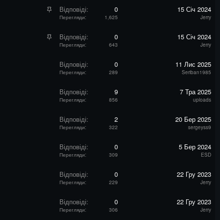
л
р
З
Відповіді
0
15 Січ 2024
е
і
а
Перегляди
1,625
Jerry
н
п
к
а
л
р
З
Відповіді
0
15 Січ 2024
е
і
а
Перегляди
643
Jerry
н
п
к
а
л
р
Відповіді
0
11 Лис 2025
е
і
Перегляди
289
Seriban1985
н
п
а
л
Відповіді
9
7 Тра 2025
е
Перегляди
856
uploads
н
а
Відповіді
2
20 Бер 2025
Перегляди
322
sergeyss9
Відповіді
0
5 Бер 2024
Перегляди
309
ESD
Відповіді
0
22 Гру 2023
Перегляди
229
Jerry
Відповіді
0
22 Гру 2023
Перегляди
306
Jerry