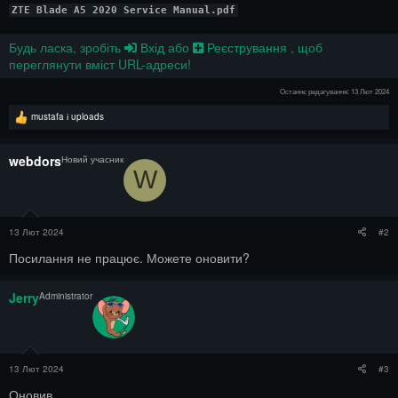
Будь ласка, зробіть
Вхід
або
Реєстрування
, щоб
переглянути вміст URL-адреси!
Останнє редагування:
13 Лют 2024
Р
mustafa
і
uploads
е
а
к
webdors
Новий учасник
ц
W
і
ї
:
13 Лют 2024
#2
Посилання не працює. Можете оновити?
Jerry
Administrator
13 Лют 2024
#3
Оновив