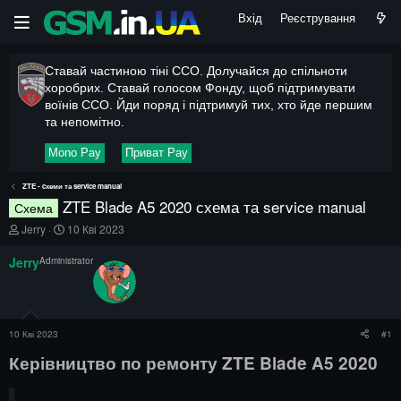
Вхід
Реєстрування
Ставай частиною тіні ССО. Долучайся до спільноти
хоробрих. Ставай голосом Фонду, щоб підтримувати
воїнів ССО. Йди поряд і підтримуй тих, хто йде першим
та непомітно.
Mono Pay
Приват Pay
ZTE - cхеми та service manual
ZTE Blade A5 2020 схема та service manual
Схема
А
Д
Jerry
10 Кві 2023
в
а
т
т
Jerry
Administrator
о
а
р
п
т
о
е
ч
м
а
10 Кві 2023
#1
и
т
к
Керівництво по ремонту ZTE Blade A5 2020
у