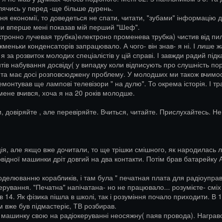
лячись у перед -ще більше дурень.
я економії, то доведеться не спати, читати, "зубами" інформацію доб
оли вперше мені показав мій перший "Шеф".
ктронно лучевая трубка)електроно променева трубка) чистив від пил
жменьки конденсаторів запрацювало. А чого- він знав- я ні. І лише ж
 я за розвиток молодих спеціалістів у цій справі. І завжди радий пі
нтів набування досвіду( у випадку коли відписують про слушність по
 та має досі розповсюджену проблему. У молодших ми також вчимося.
нтував ще лампові телевізори " на дулю". То окрема історія. І тра
 мене вчився, хоча я на 20 років молодше.
довіряйте , але перевіряйте. Вчиться, читайте. Прислухайтесь. Не н
ція, але якщо вже дочитали, то ще трішки смішного, як народилась 
ідної машинки дріт довгий на два контакти. Потім брав батарейку АА 
оделюванню корабликів, і там була " печатная плата для радіоупра
рування. "Печатна" напічатана- но не працювало... розумієте- сміх т
в 14. Як фізика пішла в школі, так і розуміння почало приходити. В 15
м вже був підмастеріє, ТВ розбирав.
ту машинку свою на радіокеруванні неосяжну( паяв провода). Награв