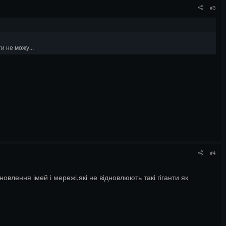
#3
и не можу...
#4
овлення імей і мережі,які не відновлюють такі гіганти як