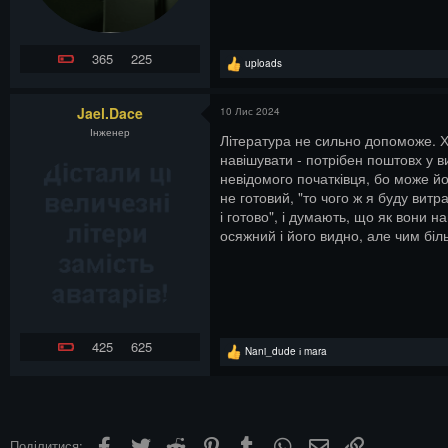
365
225
Р
uploads
е
а
к
Jael.Dace
10 Лис 2024
ц
Інженер
і
Література не сильно допоможе. Хт
ї
навішувати - потрібен поштовх у ви
:
невідомого початківця, бо може йо
не готовий, "то чого ж я буду витр
і готово", і думають, що як вони н
осяжний і його видно, але чим бі
425
625
Р
Nani_dude
і
mara
е
а
к
ц
і
ї
Facebook
Twitter
Reddit
Pinterest
Tumblr
WhatsApp
Електронна пошта
Посилання
Поділитися: