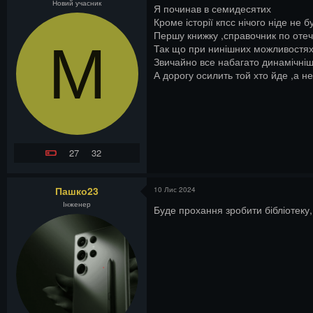
Новий учасник
Я починав в семидесятих
Кроме історії кпсс нічого ніде не б
Першу книжку ,справочник по отече
M
Так що при нинішних можливостях
Звичайно все набагато динамічніш
А дорогу осилить той хто йде ,а н
27
32
Пашко23
10 Лис 2024
Інженер
Буде прохання зробити бібліотеку,