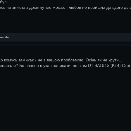
був.
сь не зникло з досягнутою мрією. І любов не пройшла до цього діла
 особа
що комусь замикає - не є вашою проблемою. Осінь як не крути...
опізнавали? Бо власне шукав написати, що там D1 BAT54S (KL4) Стоїт