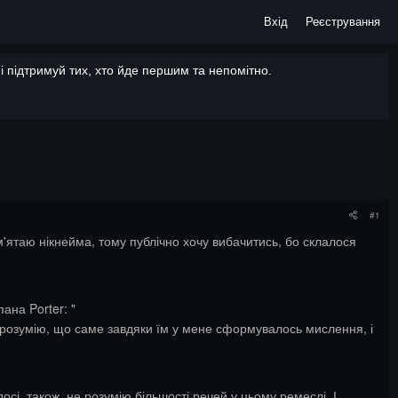
Вхід
Реєстрування
 підтримуй тих, хто йде першим та непомітно.
#1
м'ятаю нікнейма, тому публічно хочу вибачитись, бо склалося
ана Porter: "
 розумію, що саме завдяки їм у мене сформувалось мислення, і
осі, також, не розумію більшості речей у цьому ремеслі. І