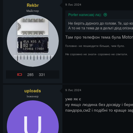
Rekbr
9 Лис 2024
Майстер
Porter написав(-ла):
Не беріть дурного до голови. Те, що к
А то не та тема де в дельті діод опіз
Там про телефон тема була Motor
Головне- не пошкодити більше, чим було.
Не соромно не знати- соромно не спитати.
285
331
uploads
9 Лис 2024
Інженер
уже як є
ну якщо людина без досвіду і бере
пандора,см2 і подібні то краще за
U