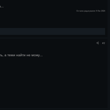
...
Останнє редагування:
9 Лис 2024
#2
ь, а теми найти не можу...