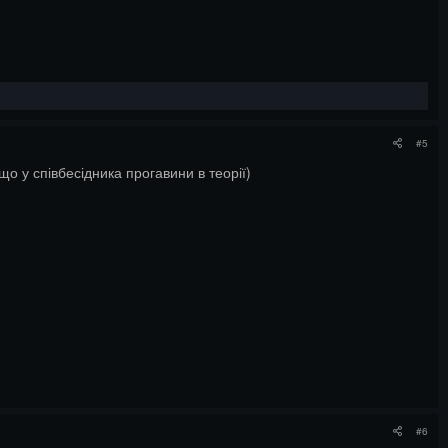
#5
о у співбесідника прогавини в теорії)
#6