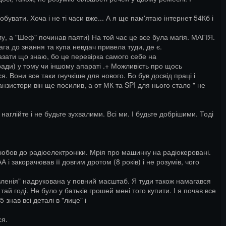
увати. Хоча і не ті часи вже... А я ще пам'ятаю інтернет 54Кб і
у, а "Шеф" починав паяти) На той час це все була магія. МАГІЯ.
ага до знання та купа невдач привела туди, де є.
дказати що знаю, бо це перевірка самого себе на
ради) у тому чи іншому апараті .+ Можливість про щось
 Вони все таки гнучкіше для нового. Бо був досвід праці і
нзистори він ще посилив, а от МК та SPI для нього стало " не
аглійте і не будьте зухвалими. Всі ми. І будьте добрішими. Тоді
любов до радіоелектроніки. Мрія про машинку на радіокеровані.
і закорачював її довгим дротом (8 років) і не розумів, чого
вленія" надрукована у повний масштаб. Я туди також намагався
ай годі. Не було у батьків грошей мені того купити. І я почав все
 знав всі деталі в "лице" і
ся.