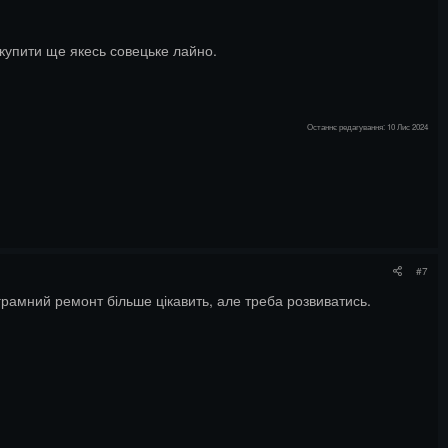
м купити ще якесь совецьке лайно.
Останнє редагування:
10 Лис 2024
#7
ограмний ремонт більше цікавить, але треба розвиватись.