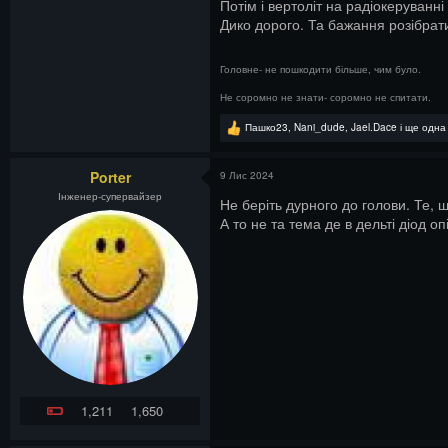
Потім і вертоліт на радіокеруванні 
Дико дорого. Та бажання розібрати
Головне- не пошкодити більше, чим було.
Не соромно не знати- соромно не спитати.
Р
Пашко23
,
Nani_dude
,
Jael.Dace
і ще одна
е
а
к
Porter
9 Лис 2024
ц
Інженер-супервайзер
і
Не беріть дурного до голови. Те, 
ї
А то не та тема де в дельті діод 
:
1,211
1,650