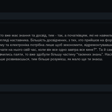
о вже має знання та досвід, тим - так, а початківцям, які не навчил
гляді наставника. Більшість досвідчених, з тих, хто прийшов на фор
му та електроніка потрібна лише щоб зекономити, відремонтувавши с
ачати на нього свій час, коли він все одно завтра все кине?". Та й са
авчились паяти, то вже здобули більшу частину "таємних знань". Наспр
льше розвиваєшься, тим більше розумієш, як мало ще ти знаєш.