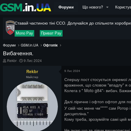
Форуми
Що нового?
Користув
Ставай частиною тіні ССО. Долучайся до спільноти хоробрих
Mono Pay
Приват Pay
Форуми
GSM.in.UA
Офтопік
Вибачення.
А
Д
Rekbr
9 Лис 2024
в
а
т
т
Rekbr
9 Лис 2024
о
а
Майстер
р
п
Спершу пост стосується окремої лю
т
о
враження, що словом "впадлу" я о
е
ч
Колега з " Moto g84"- вибач. Бажа
м
а
и
т
Далі ліричне і офтоп офтоп для по
к
у
У свій час мене чм***** сам Ротор
дисципліна."
Кому треба, зрозумійте самі цей 
Не знаю що за діячи вищеописані, 