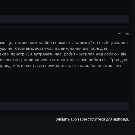
#8
ись ще вчитися самостійно і немають "каркасу" на який ці знання
ум, не готові витрачати час на виконання цієї ролі для
вій пристрій, а витрачати час, робити зусилля над собою - він
мі початківці надивилися в інтернетах, як все робиться - "раз-два
авді ж їх шлях тільки починається, як і наш, бо початок - він
Увійдіть або зареєструйтеся для відповіді.