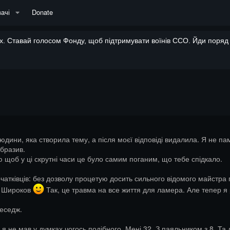
ачі
Donate
. Ставай голосом Фонду, щоб підтримувати воїнів ССО. Йди поряд і
дини, яка створила тему, а після моєї відповіді видалила. Я не па
бразив.
ю щоб у ці скрутні часи це було самим поганим, що тебе спідкало.
чатківців: без дозволу процетую досить сильного відомого майстра п
 і Широков
Так, це травма на все життя для ламера. Але тепер я
меседж.
я не мав у думках чогось подібного. Мені 32. З паяльником з 8. Та д