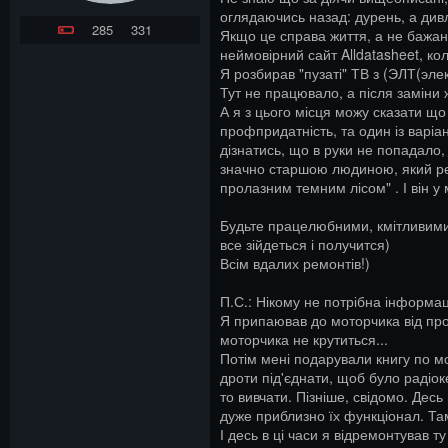
оглядаючись назад: дурень, а див
285
331
Якщо це справа життя, а не бажанн
неймовірний сайт Alldatasheet, к
Я розбирав "пузаті" ТВ з (ЭЛТ(эле
Тут не працювало, а після заміни 
А я з цього місця можу сказати що
профпридатність, та один із варіа
дізнатись, що в руки не попадало,
значно старшою людиною, який ремо
пролазним темним лісом" . І він у
Будьте працелюбними, кмітливими, 
все зійдеться і получится)
Всім вдалих ремонтів!)
П.С.: Нікому не потрібна інформа
Я припаював до моторчика від пров
моторчика не крутиться...
Потім мені подарували книгу по м
дроти під'єднати, щоб було радіоке
то вивчати. Пізніше, свідомо. Десь 
дуже приблизно їх функціонал. Та
І десь в ці часи я відремонтував 