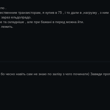
уло .
ственним транзисторам, я купив в 75 , і то дали в ,нагрузку , з ни
 зараз ельдолрадо.
е та складніше , але при бажані в перед можна йти.
е лежить.
 бо чесно навіть сам не знаю по залізу з чого починати) Завжди пр