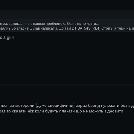
омусь замикає - не є вашою проблемою. Осінь як не крути...
навали? Бо власне шукав написати, що там D1 BAT54S (KL4) Стоїть, а теми найт
ola g84
ться за мотороли (дуже специфічний) зараз бренд і уложити без відн
раз то сказати ніж коли будуть плакати що не можуть відновити