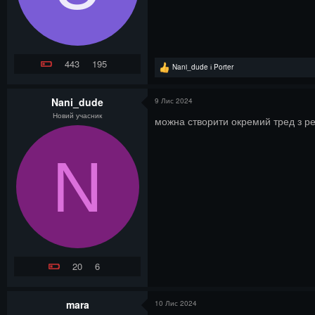
443
195
Р
Nani_dude
і
Porter
е
а
к
Nani_dude
9 Лис 2024
ц
Новий учасник
і
можна створити окремий тред з ре
ї
:
N
20
6
mara
10 Лис 2024