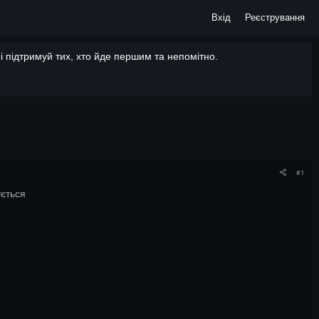
Вхід
Реєстрування
 підтримуй тих, хто йде першим та непомітно.
#1
ується