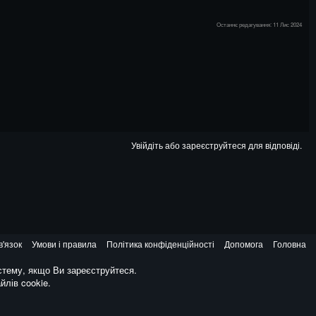
Останнє редагування:
11 Лис 2024
Увійдіть або зареєструйтеся для відповіді.
в'язок
Умови і правила
Політика конфіденційності
Допомога
Головна
стему, якщо Ви зареєструйтеся.
лів cookie.