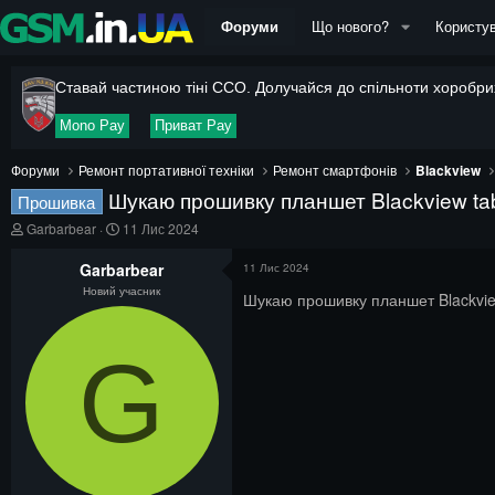
Форуми
Що нового?
Користув
Ставай частиною тіні ССО. Долучайся до спільноти хоробрих
Mono Pay
Приват Pay
Форуми
Ремонт портативної техніки
Ремонт смартфонів
Blackview
Шукаю прошивку планшет Blackview tab
Прошивка
А
Д
Garbarbear
11 Лис 2024
в
а
т
т
Garbarbear
11 Лис 2024
о
а
Новий учасник
р
п
Шукаю прошивку планшет Blackview
т
о
е
ч
G
м
а
и
т
к
у