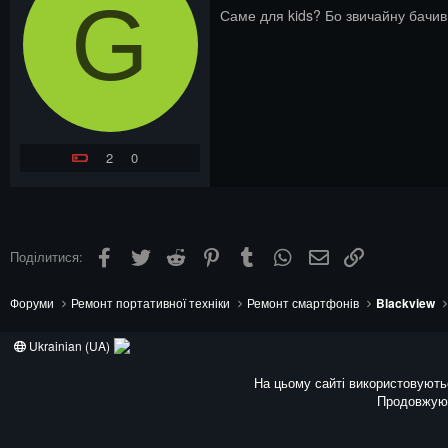
G
Саме для kids? Бо звичайну бачи
2
0
Facebook
Twitter
Reddit
Pinterest
Tumblr
WhatsApp
Електронна пошта
Посилання
Поділитися:
Форуми
Ремонт портативної техніки
Ремонт смартфонів
Blackview
Ukrainian (UA)
На цьому сайті використовують
Продовжуюч