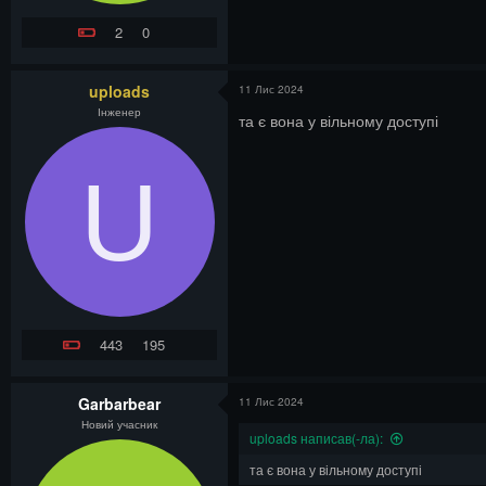
2
0
uploads
11 Лис 2024
Інженер
та є вона у вільному доступі
U
443
195
Garbarbear
11 Лис 2024
Новий учасник
uploads написав(-ла):
та є вона у вільному доступі