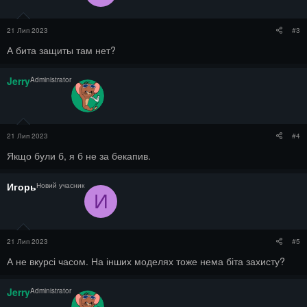
:
21 Лип 2023
#3
А бита защиты там нет?
Jerry
Administrator
21 Лип 2023
#4
Якщо були б, я б не за бекапив.
Игорь
Новий учасник
И
21 Лип 2023
#5
А не вкурсі часом. На інших моделях тоже нема біта захисту?
Jerry
Administrator