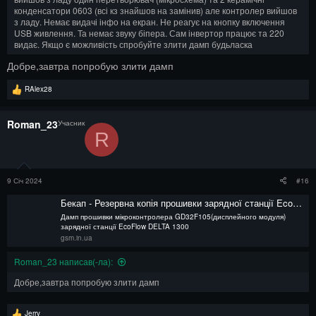
конденсатори 0603 (всі кз знайшов на замінив) але контролер вийшов
з ладу. Немає видачі інфо на екран. Не реагує на кнопку включення
USB живлення. Та немає звуку біпера. Сам інвертор працює та 220
видає. Якщо є можливість спробуйте злити дамп будьласка
Добре,завтра попробую злити дамп
Р
RAlex28
е
а
к
Roman_23
Учасник
ц
R
і
ї
:
9 Січ 2024
#16
Бекап - Резервна копія прошивки зарядної станції EcoFlow DELTA EF3PRO 1300
Дамп прошивки мікроконтролера GD32F105(дисплейного модуля)
зарядної станції EcoFlow DELTA 1300
gsm.in.ua
Roman_23 написав(-ла):
Добре,завтра попробую злити дамп
Р
Jerry