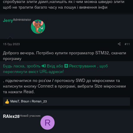
спробувати злити дамп,напишіть як і чим можна швидко злити
щоб не тратити багато часу на пошук і вивчення інфи
Jerry
Administrator
15 Гру 2023
#11
Доброго вечора. Потрібно купити програматор STM32, скачати
програму
Будь ласка, зробіть
Вхід
або
Реєстрування
, щоб
переглянути вміст URL-адреси!
, підключитися по роз'єм
/
протоколу SWD до мікросхеми та
натиснути кнопку Connect в програмі, вибрати Size мікросхеми
та нажати Read.
Р
MaksT
,
Braun
і
Roman_23
е
а
к
RAlex28
Новий учасник
ц
R
і
ї
: