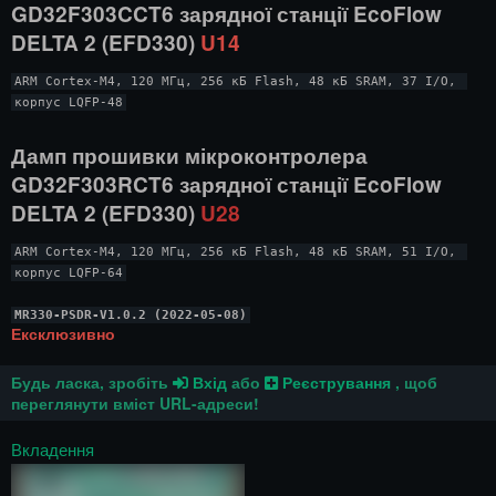
GD32F303CCT6
зарядної станції EcoFlow
DELTA 2 (EFD330)
U14
ARM Cortex-M4, 120 МГц, 256 кБ Flash, 48 кБ SRAM, 37 I/O, 
корпус LQFP-48
Дамп прошивки мікроконтролера
GD32F303RCT6
зарядної станції EcoFlow
DELTA 2 (EFD330)
U28
ARM Cortex-M4, 120 МГц, 256 кБ Flash, 48 кБ SRAM, 51 I/O, 
корпус LQFP-64
MR330-PSDR-V1.0.2 (2022-05-08)
Ексклюзивно
Будь ласка, зробіть
Вхід
або
Реєстрування
, щоб
переглянути вміст URL-адреси!
Вкладення