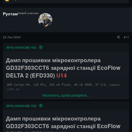
е
а
к
Рустам
Новий учасник
ц
і
ї
:
22 Лип 2024
#17
Jerry написав(-ла):
Дамп прошивки мікроконтролера
GD32F303CCT6
зарядної станції EcoFlow
DELTA 2 (EFD330)
U14
ARM Cortex-M4, 120 МГц, 256 кБ Flash, 48 кБ SRAM, 37 I/O, корпус 
LQFP-48
Натисніть, щоби розкрити...
Дамп прошивки мікроконтролера
Jerry написав(-ла):
GD32F303RCT6
зарядної станції EcoFlow
DELTA 2 (EFD330)
U28
Дамп прошивки мікроконтролера
GD32F303CCT6
зарядної станції EcoFlow
ARM Cortex-M4, 120 МГц, 256 кБ Flash, 48 кБ SRAM, 51 I/O, корпус 