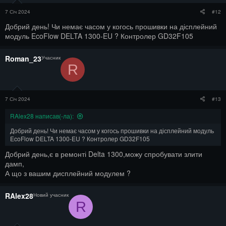
7 Січ 2024
#12
Добрий день! Чи немає часом у когось прошивки на дісплейний
модуль EcoFlow DELTA 1300-EU ? Контролер GD32F105
Roman_23
Учасник
R
7 Січ 2024
#13
RAlex28 написав(-ла):
Добрий день! Чи немає часом у когось прошивки на дісплейний модуль
EcoFlow DELTA 1300-EU ? Контролер GD32F105
Добрий день,є в ремонті Delta 1300,можу спробувати злити
дамп,
А що з вашим дисплейний модулем ?
RAlex28
Новий учасник
R