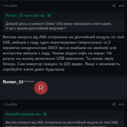
7 Січ 2024
#14
Roman_23 написав(-ла):
Добрий день,є в ремонті Delta 1300,можу спробувати злити дамп,
А що з вашим дисплейний модулем ?
Висока напруга від АКБ потрапила на дісплейний модуль по лінії
24В, вийшов з ладу один перетворювач (мікросхема) та 2
керамічні конденсатори 0603 (всі кз знайшов на замінив) але
контролер вийшов з ладу. Немає видачі інфо на екран. Не
реагує на кнопку включення USB живлення. Та немає звуку
біпера. Сам інвертор працює та 220 видає. Якщо є можливість
спробуйте злити дамп будьласка
Roman_23
Учасник
R
7 Січ 2024
#15
RAlex28 написав(-ла):
Висока напруга від АКБ потрапила на дісплейний модуль по лінії 24В,
вийшов з ладу один перетворювач (мікросхема) та 2 керамічні