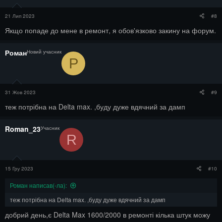
21 Лип 2023
#8
Якщо попаде до мене в ремонт, я обов'язково закину на форум.
Роман
Новий учасник
Р
31 Жов 2023
#9
теж потрібна на Delta max. ,буду дуже вдячний за дамп
Roman_23
Учасник
R
15 Гру 2023
#10
Роман написав(-ла):
теж потрібна на Delta max. ,буду дуже вдячний за дамп
добрий день,є Delta Max 1600/2000 в ремонті кілька штук можу