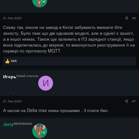
21 Лип 2023
#6
Скажу так, інколи на заводі в Китаї забувають вмикати біти
захисту. Було таке що дві однакові моделі, але в однієї є захист,
а в іншої немає. Також ще залежить в ПЗ зарядної станції, якщо
вона підключалась до мережі, то виконується реєстрування її на
сервері по протоколу MQTT.
Р
elek
е
а
к
Игорь
Новий учасник
ц
И
і
ї
:
21 Лип 2023
#7
А часом на Delta max нема прошивки . З плати бмс
Jerry
Administrator