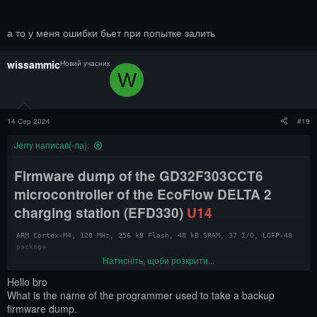
а то у меня ошибки бьет при попытке залить
wissammic
Новий учасник
W
14 Сер 2024
#19
Jerry написав(-ла):
Firmware dump of the GD32F303CCT6
microcontroller
of the EcoFlow DELTA 2
charging station (EFD330)
U14
ARM Cortex-M4, 120 MHz, 256 kB Flash, 48 kB SRAM, 37 I/O, LQFP-48 
package
Натисніть, щоби розкрити...
Firmware dump of the GD32F303RCT6
Hello bro
microcontroller
of the EcoFlow DELTA 2
What is the name of the programmer used to take a backup
firmware dump.
charging station (EFD330)
U28