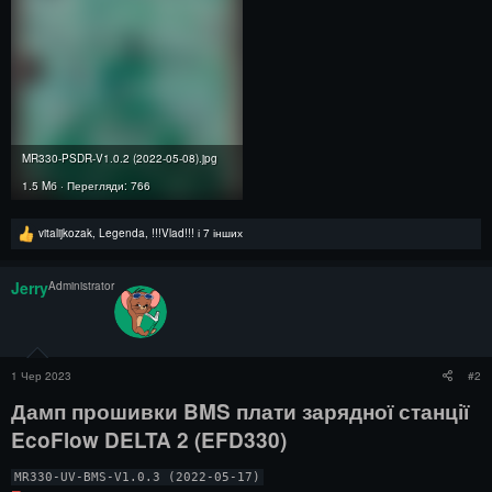
MR330-PSDR-V1.0.2 (2022-05-08).jpg
1.5 Mб · Перегляди: 766
Р
vitalijkozak
,
Legenda
,
!!!Vlad!!!
і 7 інших
е
а
к
Jerry
Administrator
ц
і
ї
:
1 Чер 2023
#2
Дамп прошивки BMS плати зарядної станції
EcoFlow DELTA 2 (EFD330)​
MR330-UV-BMS-V1.0.3 (2022-05-17)