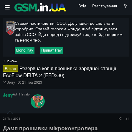
Вхід
Реєстрування
Ставай частиною тіні ССО. Долучайся до спільноти
хоробрих. Ставай голосом Фонду, щоб підтримувати
воїнів ССО. Йди поряд і підтримуй тих, хто йде першим
та непомітно.
Mono Pay
Приват Pay
EcoFlow
Резервна копія прошивки зарядної станції
Бекап
EcoFlow DELTA 2 (EFD330)
А
Д
Jerry
21 Тра 2023
в
а
т
т
Jerry
Administrator
о
а
р
п
т
о
е
ч
м
а
21 Тра 2023
#1
и
т
к
Дамп прошивки мікроконтролера
у