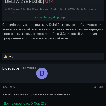
DELTA 2 (EFD330)
U14
LQFP-64
MR330-PSDR-V1.0.2 (2022-05-08)
ARM Cortex-M4, 120 МГц, 256 кБ Flash, 48 кБ SRAM, 37 I/O, корпус 
Ексклюзивно
LQFP-48
Натисніть, щоби розкрити...
Будь ласка, зробіть
Вхід
або
Реєстрування
, щоб переглянути
Дамп прошивки мікроконтролера
вміст URL-адреси!
Спасибо Jerry за прошивку, у Delnf 2 сгорел проц бмс установил
GD32F303RCT6
зарядної станції EcoFlow
новый и все заработал но недолго,пока не включил на зарядку и
проц опять сгорел. поменял стаб на 3,3в и новый установил
DELTA 2 (EFD330)
U28
проц защил его пока все в норме работает.
ARM Cortex-M4, 120 МГц, 256 кБ Flash, 48 кБ SRAM, 51 I/O, корпус 
LQFP-64
MR330-PSDR-V1.0.2 (2022-05-08)
Р
Jerry
Ексклюзивно
е
а
к
Будь ласка, зробіть
Вхід
або
Реєстрування
, щоб переглянути
biosgapps
Новий учасник
ц
вміст URL-адреси!
B
і
ї
:
5 Сер 2024
#18
а в тот же самый проц оно не заливаеться?
Допис оновлено:
5 Сер 2024