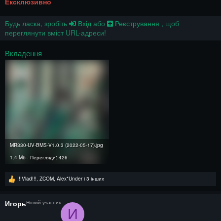
Ексклюзивно
Будь ласка, зробіть
Вхід
або
Реєстрування
, щоб
переглянути вміст URL-адреси!
Вкладення
MR330-UV-BMS-V1.0.3 (2022-05-17).jpg
1.4 Mб · Перегляди: 426
Р
!!!Vlad!!!
,
ZCOM
,
Alex*Under
і 3 інших
е
а
к
Игорь
Новий учасник
ц
И
і
ї