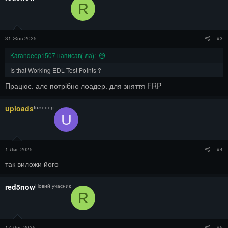
R
31 Жов 2025
#3
Karandeep1507 написав(-ла):
Is that Working EDL Test Points ?
Працює. але потрібно лоадер. для зняття FRP
uploads
Інженер
U
1 Лис 2025
#4
так виложи його
red5now
Новий учасник
R
17 Лис 2025
#5