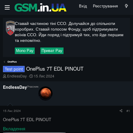
Вхід
Реєстрування
Ставай частиною тіні ССО. Долучайся до спільноти
хоробрих. Ставай голосом Фонду, щоб підтримувати
воїнів ССО. Йди поряд і підтримуй тих, хто йде першим
та непомітно.
Mono Pay
Приват Pay
OnePlus
OnePlus 7T EDL PINOUT
Test point
А
Д
EndlessDay
15 Лис 2024
в
а
т
т
EndlessDay
Учасник
о
а
р
п
т
о
е
ч
м
а
15 Лис 2024
#1
и
т
к
OnePlus 7T EDL PINOUT
у
Вкладення