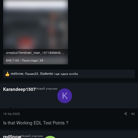
oneplus7tterdown_main_1571898846938.png
846.7 Кб · Перегляди: 38
Р
red5now
,
Пашко23
,
Stalkerist
і ще одна особа
е
а
к
Karandeep1507
Новий учасник
ц
K
і
ї
:
16 Кві 2025
#2
Is that Working EDL Test Points ?
red5now
Новий учасник