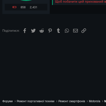
Щоб побачити цей прихований вм
858
2,431
Facebook
Twitter
Reddit
Pinterest
Tumblr
WhatsApp
Електронна пошта
Посилання
Поділитися:
Форуми
Ремонт портативної техніки
Ремонт смартфонів
Motorola
M