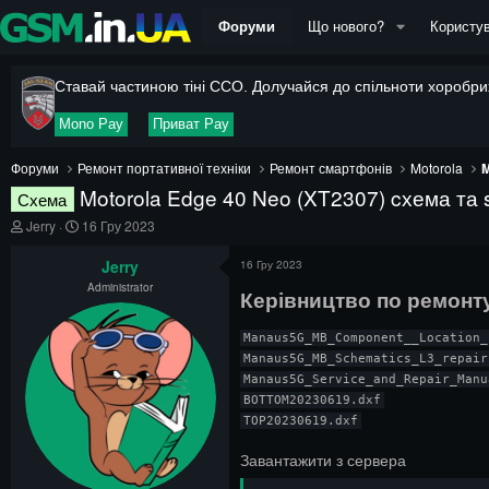
Форуми
Що нового?
Користув
Ставай частиною тіні ССО. Долучайся до спільноти хоробрих
Mono Pay
Приват Pay
Форуми
Ремонт портативної техніки
Ремонт смартфонів
Motorola
M
Motorola Edge 40 Neo (XT2307) cхема та 
Схема
А
Д
Jerry
16 Гру 2023
в
а
т
т
Jerry
16 Гру 2023
о
а
Administrator
р
п
Керівництво по ремонт
т
о
е
ч
Manaus5G_MB_Component__Location_
м
а
Manaus5G_MB_Schematics_L3_repair.
и
т
Manaus5G_Service_and_Repair_Manu
к
у
BOTTOM20230619.dxf

TOP20230619.dxf
Завантажити з сервера