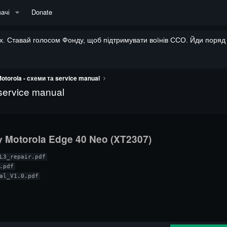
ачі
Donate
. Ставай голосом Фонду, щоб підтримувати воїнів ССО. Йди поряд і
otorola - cхеми та service manual
service manual
у
Motorola Edge 40 Neo (XT2307)​
L3_repair.pdf

pdf

al_V1.0.pdf
