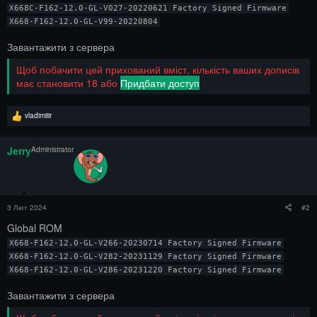
X668C-F162-12.0-GL-V027-20220621 Factory Signed Firmware

X668-F162-12.0-GL-V99-20220804
Завантажити з сервера
Щоб побачити цей прихований вміст, кількість ваших дописів
має становити 18 або
Придбати доступ
Р
vladimiiir
е
а
к
Jerry
Administrator
ц
і
ї
:
3 Лют 2024
#2
Global ROM
X668-F162-12.0-GL-V266-20230714 Factory Signed Firmware

X668-F162-12.0-GL-V282-20231129 Factory Signed Firmware

X668-F162-12.0-GL-V286-20231220 Factory Signed Firmware
Завантажити з сервера