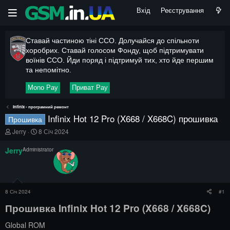
Вхід
Реєстрування
Ставай частиною тіні ССО. Долучайся до спільноти
хоробрих. Ставай голосом Фонду, щоб підтримувати
воїнів ССО. Йди поряд і підтримуй тих, хто йде першим
та непомітно.
Mono Pay
Приват Pay
Infinix - програмний ремонт
Infinix Hot 12 Pro (X668 / X668C) прошивка
Прошивка
А
Д
Jerry
8 Січ 2024
в
а
т
т
Jerry
Administrator
о
а
р
п
т
о
е
ч
м
а
8 Січ 2024
#1
и
т
к
Прошивка Infinix Hot 12 Pro (X668 / X668C)​
у
Global ROM