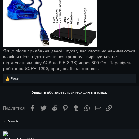
Якщо після придбання даної штуки у вас хаотично нажимаються
клавіши після підключення контролеру - вирішується це
підтягуванням піну ACK до 5 В(3.3В) через 600 Ом. Перевірена
робота на SCPH-1200, працює абсолютно все.
Р
Porter
е
а
к
Увійдіть або зареєструйтеся для відповіді.
ц
і
ї
Facebook
Twitter
Reddit
Pinterest
Tumblr
WhatsApp
Електронна пошта
Посилання
Поділитися:
:
Офтопік