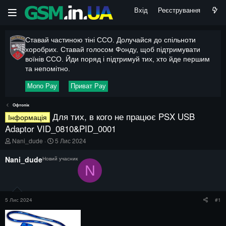
Вхід
Реєстрування
Ставай частиною тіні ССО. Долучайся до спільноти
хоробрих. Ставай голосом Фонду, щоб підтримувати
воїнів ССО. Йди поряд і підтримуй тих, хто йде першим
та непомітно.
Mono Pay
Приват Pay
Офтопік
Для тих, в кого не працює PSX USB
Інформація
Adaptor VID_0810&PID_0001
А
Д
Nani_dude
5 Лис 2024
в
а
т
т
Nani_dude
Новий учасник
о
а
N
р
п
т
о
е
ч
м
а
5 Лис 2024
#1
и
т
к
у