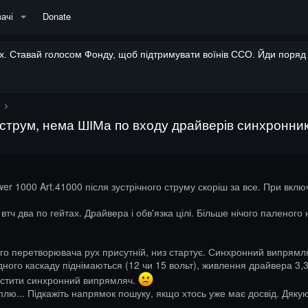
ачі
Donate
. Ставай голосом Фонду, щоб підтримувати воїнів ССО. Йди поряд і
 струм, нема ШІМа по входу драйверів синхронник
er 1000 Art.41000 після зустрічного струму скоріш за все. При вкл
 втч два по гейтах. Драйвера і обв'язка цілі. Більше нічого паленог
о перетворювача рух присутній, низ стартує. Синхронний випрямля
ного каскаду піднімаються (12 чи 15 вольт), живлення драйвера 3,
пустити синхронний випрямляч.
уплю... Підкажіть напрямок пошуку, якщо хтось уже має досвід. Дяку