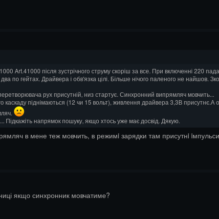
000 Art.41000 після зустрічного струму скоріш за все. При включенні 220 пада
 два по гейтах. Драйвера і обв'язка цілі. Більше нічого паленого не найшов. Зк
еретворювача рух присутній, низ стартує. Синхронний випрямляч мовчить...
 каскаду піднімаються (12 чи 15 вольт), живлення драйвера 3,3В присутнє.А о
мляч.
... Підкажіть напрямок пошуку, якщо хтось уже має досвід. Дякую.
рямляч в мене теж мовчить, в режимi зарядки там присутнi iмпульс
івниці якщо синхронник мовчатиме?