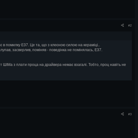
#2
є в помилку Е37. Це та, що з клеєною силою на кераміці..
олупав, засверлив, поміняв - поведінка не помінялась, Е37.
т ШІМа з плати проца на драйвера немає взагалі. Тобто, проц навіть не
и
#3