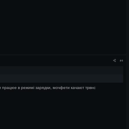
#4
оли працюе в режимі зарядки, мочфети качают трвнс