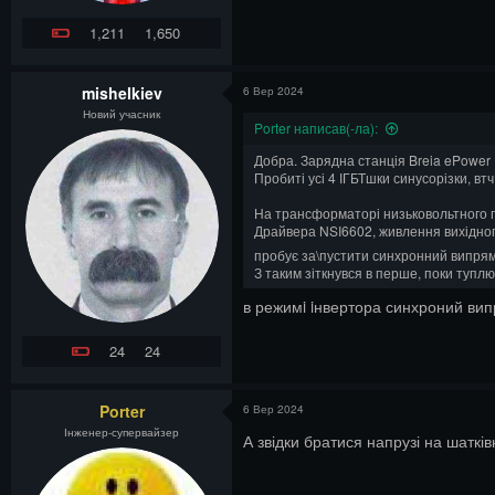
1,211
1,650
mishelkiev
6 Вер 2024
Новий учасник
Porter написав(-ла):
Добра. Зарядна станція Breia ePower 1
Пробиті усі 4 ІГБТшки синусорізки, втч
На трансформаторі низьковольтного п
Драйвера NSI6602, живлення вихідного
пробує за\пустити синхронний випря
З таким зіткнувся в перше, поки туплю
в режимi iнвертора синхроний вип
24
24
Porter
6 Вер 2024
Інженер-супервайзер
А звідки братися напрузі на шатк