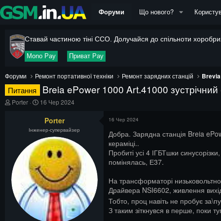
Форуми
Що нового?
Користув
Ставай частиною тіні ССО. Долучайся до спільноти хоробрих
Mono Pay
Приват Pay
Форуми
Ремонт портативної техніки
Ремонт зарядних станцій
Brevia
Breia ePower 1000 Art.41000 зустрічний
Питання
А
Д
Porter
16 Чер 2024
в
а
т
т
Porter
16 Чер 2024
о
а
Інженер-супервайзер
р
п
Добра. Зарядна станція Breia ePow
т
о
кераміці..
е
ч
Пробиті усі 4 ІГБТшки синусорізки,
м
а
помінялась, Е37.
и
т
к
На трансформаторі низьковольтног
у
Драйвера NSI6602, живлення вихід
Тобто, проц навіть не пробує за\
З таким зіткнувся в перше, поки т