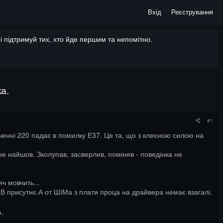
Вхід
Реєстрування
 підтримуй тих, хто йде першим та непомітно.
а.
#1
юченні 220 падає в помилку Е37. Це та, що з клеєною силою на
о не найшов. Зколупав, засверлив, поміняв - поведінка не
ч мовчить...
3В присутнє.А от ШІМа з плати проца на драйвера немає взагалі.
ю.