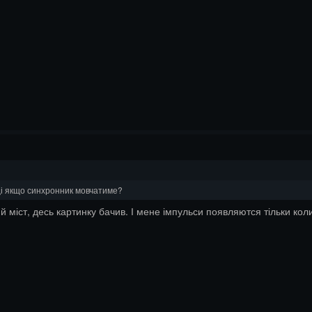
иці якщо синхронник мовчатиме?
ий міст, десь картинку бачив. І мене імпульси появляются тільки к