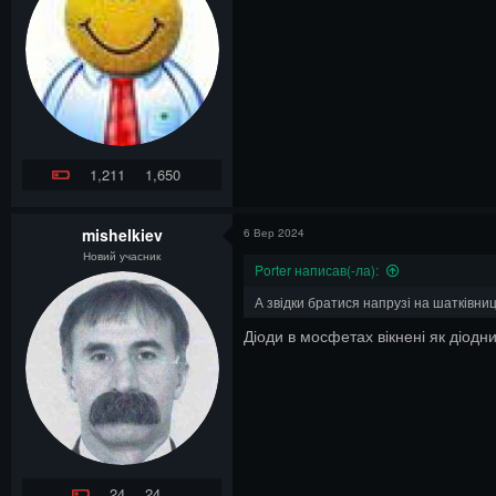
1,211
1,650
mishelkiev
6 Вер 2024
Новий учасник
Porter написав(-ла):
А звідки братися напрузі на шатківн
Діоди в мосфетах вікнені як діодн
24
24