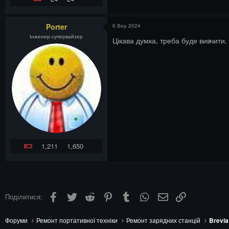
Porter
6 Вер 2024
Інженер-супервайзер
Цікава думка, треба буде вивчити.
1,211
1,650
Facebook
Twitter
Reddit
Pinterest
Tumblr
WhatsApp
Електронна пошта
Посилання
Поділитися:
Форуми
Ремонт портативної техніки
Ремонт зарядних станцій
Brevia