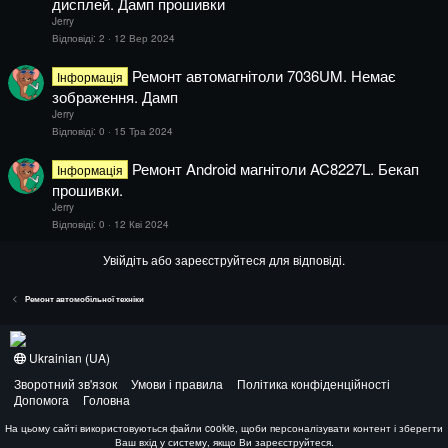
дисплей. Дамп прошивки
Jerry
Відповіді
2
12 Вер 2024
Ремонт автомагнітоли 7036UM. Немає
Інформація
зображення. Дамп
Jerry
Відповіді
0
15 Тра 2024
Ремонт Android магнітоли AC8227L. Бекап
Інформація
прошивки.
Jerry
Відповіді
0
12 Кві 2024
Увійдіть або зареєструйтеся для відповіді.
Ремонт автомобільної техніки
Ukrainian (UA)
Зворотний зв'язок
Умови і правила
Політика конфіденційності
Допомога
Головна
На цьому сайті використовуються файли cookie, щоби персоналізувати контент і зберегти
Ваш вхід у систему, якщо Ви зареєструйтеся.