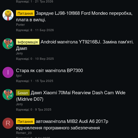
Відповіді
1
21 Тра 2026
Зарядне LJ98-10f868 Ford Mondeo переробка,
Питання
плата в вилці.
Porter
Відповіді
8
11 Бер 2026
Аndroid магнітола YT9216BJ. Заміна пам'яті.
Інформація
Дамп
Jerry
Відповіді
0
10 Вер 2025
Стара як світ магнітола BP7300
I
Igor
Відповіді
1
15 Тра 2025
Дамп Xiaomi 70Mai Rearview Dash Cam Wide
Бекап
(Midrive D07)
Jerry
Відповіді
0
9 Тра 2025
автомагнітола MIB2 Audi A6 2017р
Питання
R
відновлення програмного забезпечення
Roman_23
Відповіді
0
8 Кві 2025