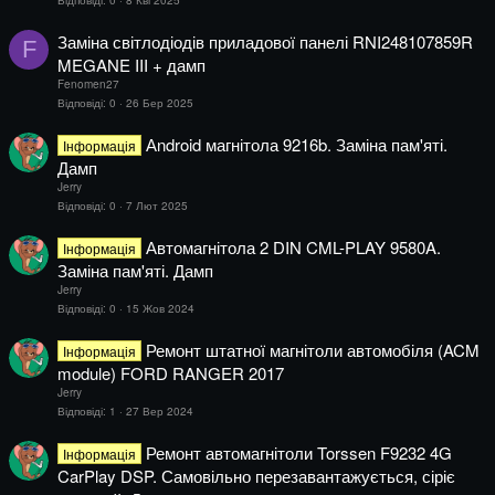
Заміна світлодіодів приладової панелі RNI248107859R
F
MEGANE III + дамп
Fenomen27
Відповіді
0
26 Бер 2025
Аndroid магнітола 9216b. Заміна пам'яті.
Інформація
Дамп
Jerry
Відповіді
0
7 Лют 2025
Автомагнітола 2 DIN CML-PLAY 9580A.
Інформація
Заміна пам'яті. Дамп
Jerry
Відповіді
0
15 Жов 2024
Ремонт штатної магнітоли автомобіля (ACM
Інформація
module) FORD RANGER 2017
Jerry
Відповіді
1
27 Вер 2024
Ремонт автомагнітоли Torssen F9232 4G
Інформація
CarPlay DSP. Самовільно перезавантажується, сіріє