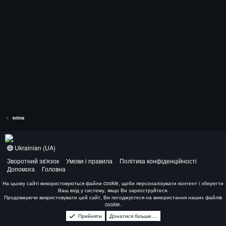
Infinix
Ukrainian (UA)
Зворотний зв'язок
Умови і правила
Політика конфіденційності
Допомога
Головна
На цьому сайті використовуються файли cookie, щоби персоналізувати контент і зберегти
Ваш вхід у систему, якщо Ви зареєструйтеся.
Продовжуючи викристовувати цей сайт, Ви погоджуєтеся на використання наших файлів
cookie.
Прийняти
Дізнатися більше....