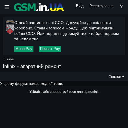
Вхід
Реєстрування
Ставай частиною тіні ССО. Долучайся до спільноти
хоробрих. Ставай голосом Фонду, щоб підтримувати
воїнів ССО. Йди поряд і підтримуй тих, хто йде першим
та непомітно.
Mono Pay
Приват Pay
Infinix
Infinix - апаратний ремонт
Фільтри
У цьому форумі немає жодної теми.
Увійдіть або зареєструйтеся для відповіді.