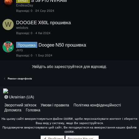
Бекап
EndlessDay
Відповіді
0
24 Сер 2024
DOOGEE X60L прошивка
W
webdors
Відповіді
0
4 Кві 2024
Doogee N50 прошивка
Прошивка
Jerry
Відповіді
0
1 Бер 2024
Увійдіть або зареєструйтеся для відповіді.
Ремонт смартфонів
Ukrainian (UA)
Зворотний зв'язок
Умови і правила
Політика конфіденційності
Допомога
Головна
На цьому сайті використовуються файли cookie, щоби персоналізувати контент і зберегти
Ваш вхід у систему, якщо Ви зареєструйтеся.
Продовжуючи викристовувати цей сайт, Ви погоджуєтеся на використання наших файлів
cookie.
Прийняти
Дізнатися більше....