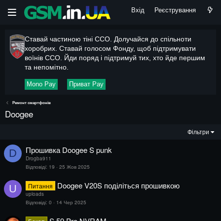
Вхід
Реєстрування
Ставай частиною тіні ССО. Долучайся до спільноти
хоробрих. Ставай голосом Фонду, щоб підтримувати
воїнів ССО. Йди поряд і підтримуй тих, хто йде першим
та непомітно.
Mono Pay
Приват Pay
Ремонт смартфонів
Doogee
Фільтри
Прошивка Doogee S punk
D
Drogba911
Відповіді
19
25 Жов 2025
Doogee V20S поділіться прошивкою
Питання
U
uploads
Відповіді
0
14 Чер 2025
S 59 Pro NVRAM